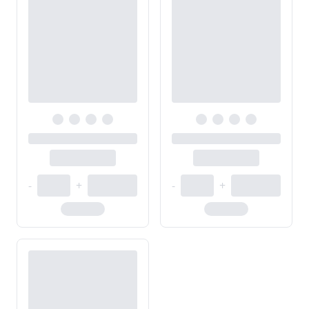
-
+
-
+