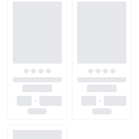
-
+
-
+