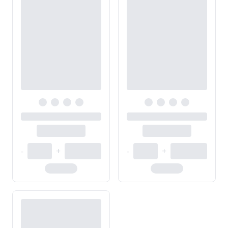
-
+
-
+