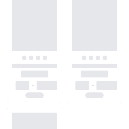
-
+
-
+