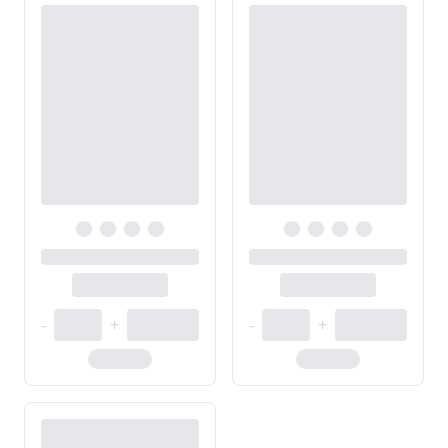
-
+
-
+