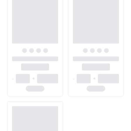
-
+
-
+