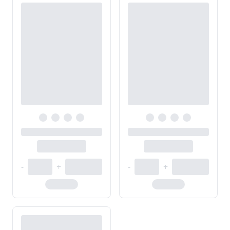
-
+
-
+