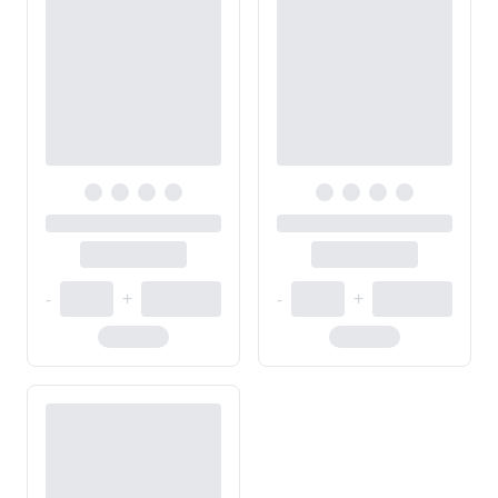
-
+
-
+