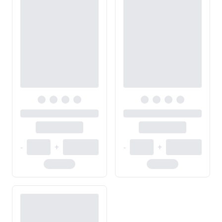
-
+
-
+