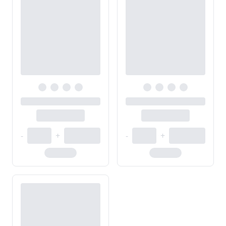
-
+
-
+