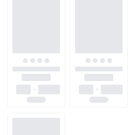
-
+
-
+