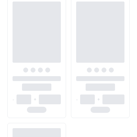
-
+
-
+