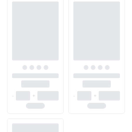
-
+
-
+