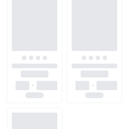
-
+
-
+