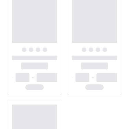
-
+
-
+