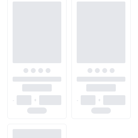
-
+
-
+