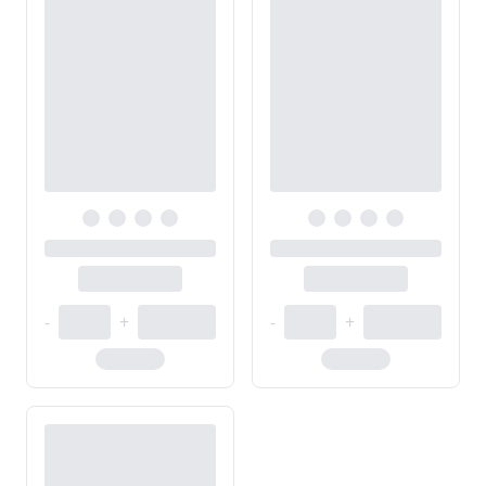
-
+
-
+