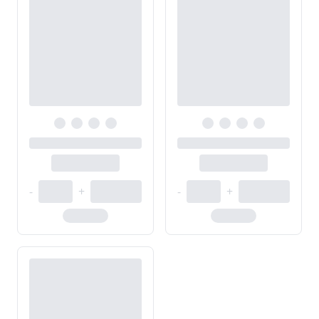
-
+
-
+