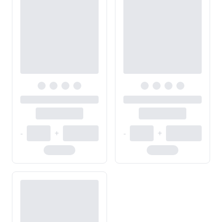
-
+
-
+