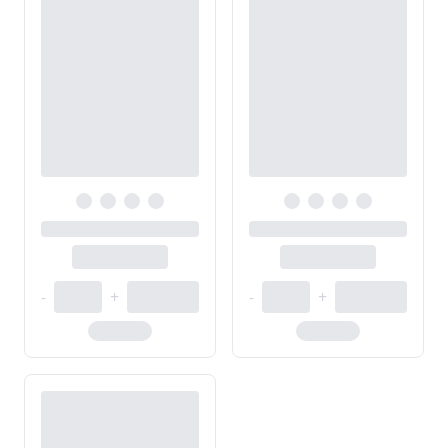
-
+
-
+