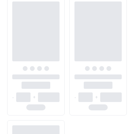
-
+
-
+