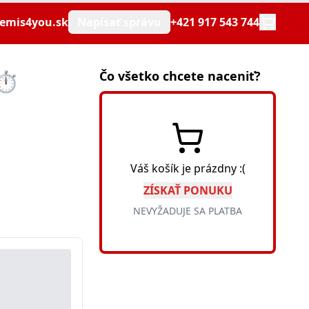
emis4you.sk
Napísať správu
+421 917 543 744
⏱️
Čo všetko chcete naceniť?
Váš košík je prázdny :(
ZÍSKAŤ PONUKU
NEVYŽADUJE SA PLATBA