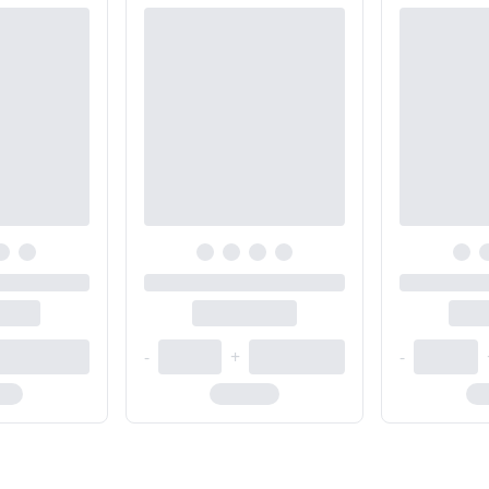
-
+
-