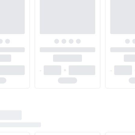
-
+
-