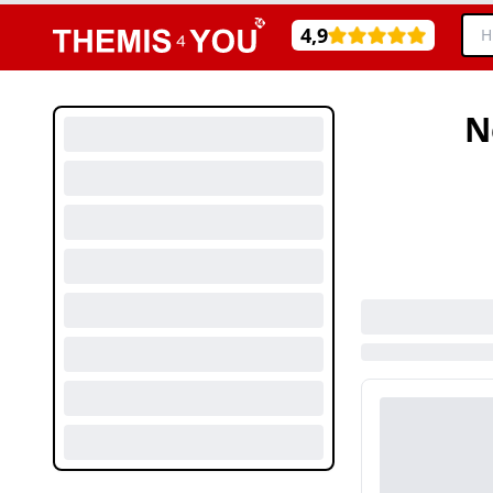
4,9
N