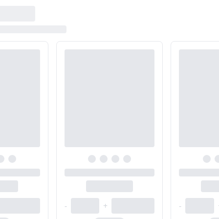
-
+
-