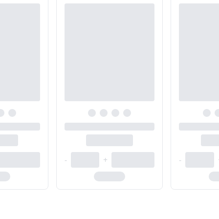
-
+
-