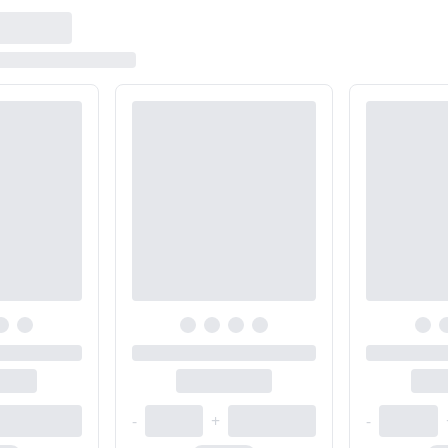
-
+
-