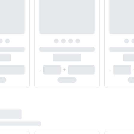
-
+
-