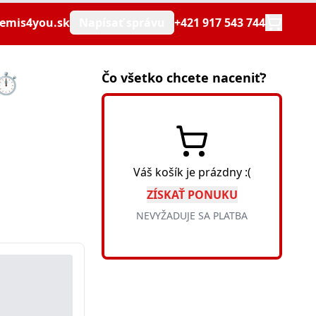
emis4you.sk
Napísať správu
+421 917 543 744
⏱️
Čo všetko chcete naceniť?
Váš košík je prázdny :(
ZÍSKAŤ PONUKU
NEVYŽADUJE SA PLATBA