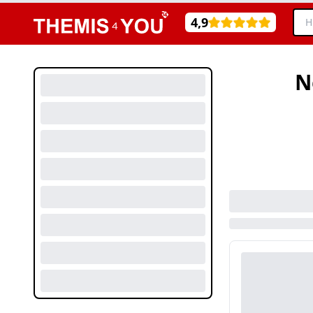
4,9
N