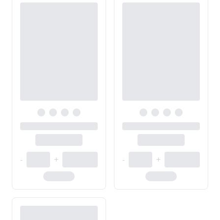
-
+
-
+