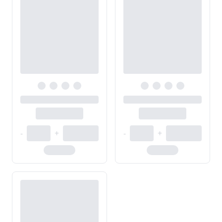
-
+
-
+