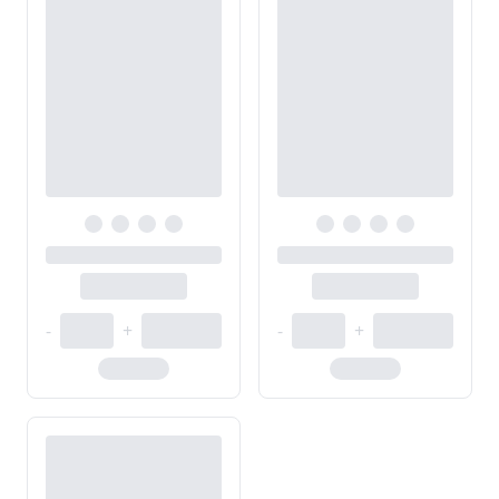
-
+
-
+